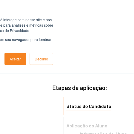
ê interage com nosso site e nos
 para análises e métricas sobre
ica de Privacidade
o em seu navegador para lembrar
Aceitar
Declínio
Etapas da aplicação:
Status do Candidato
Aplicação do Aluno
Informações do Aluno