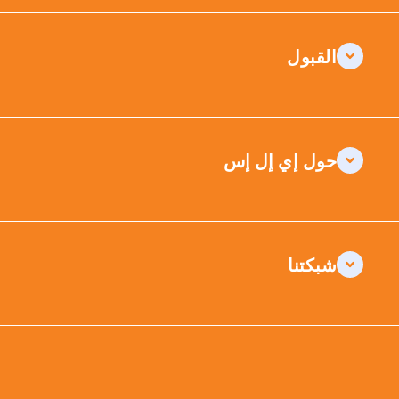
القبول
حول إي إل إس
شبكتنا