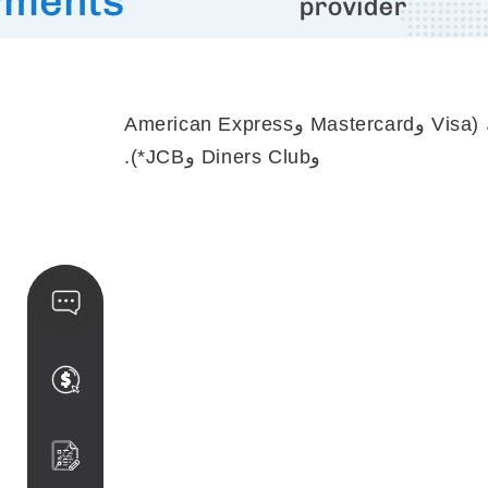
اختر من بين التحويلات المصرفية ومجموعة متنوعة من بطاقات الائتمان المتاحة في بلدك (Visa وMastercard وAmerican Express
وDiners Club وJCB*).