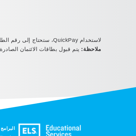
لاستخدام QuickPay، ستحتاج إلى رقم الطالب المكون من 7 أرقام، والذي يمكنك العثور عليه في
ملاحظة:
يتم قبول بطاقات الائتمان الصادرة
البرامج