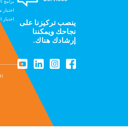
برامج ال
اختبار م
اختبار ا
ينصب تركيزنا على
نجاحك ويمكننا
إرشادك هناك.
ال