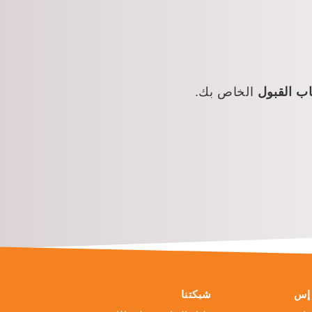
ب القبول
الخاص بك.
 إس
شبكتنا