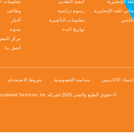
لغة الإنجليزية
كيفية التقديم
معلومات عن
جاني للغة الإنجليزية
رسوم دراسية
وظائف
لآيلتس
معلومات التأشيرة
أخبار
تواريخ البدء
مدونة
مركز المعرف
اتصل بنا
اعتماد الاكاديمي
سياسة الخصوصية
شروط الاستخدام
© حقوق الطبع والنشر 2025 لشركة ELS Educational Services, Inc.، وهي جزء من مجموعة ILSC التعليمية