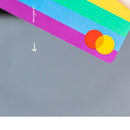
يستكشف