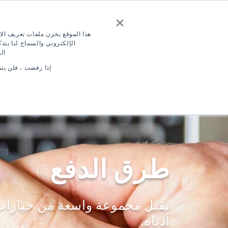
×
اتصل بنا
إقتبس
اختبار مجاني للغة ال
هذا الموقع يخزن ملفات تعريف الا
الإلكتروني والسماح لنا بت
ال
تسجيل الدخول
AR
إذا رفضت ، فلن يت
الأماكن
بر
طرق الدفع
نقبل مجموعة واسعة من خيارات 
أدناه.