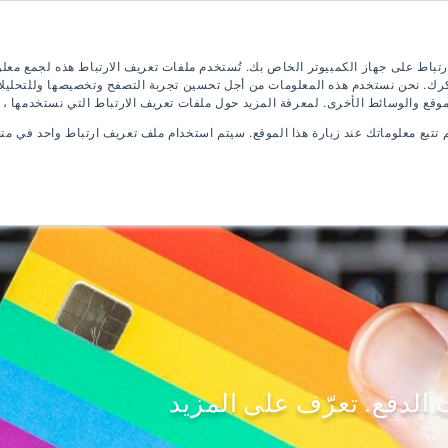
إنجليزية
قدم الآن
كتيب رقمي
رتباط على جهاز الكمبيوتر الخاص بك. تُستخدم ملفات تعريف الارتباط هذه لجمع معل
ذكرك. نحن نستخدم هذه المعلومات من أجل تحسين تجربة التصفح وتخصيصها وللتحليلا
موقع والوسائط الأخرى. لمعرفة المزيد حول ملفات تعريف الارتباط التي نستخدمها ،
م تتبع معلوماتك عند زيارة هذا الموقع. سيتم استخدام ملف تعريف ارتباط واحد في 
امج اللغة الإنجليزية
برامج الجامعة
كيفية
الدفع. تعرّف على المزيد