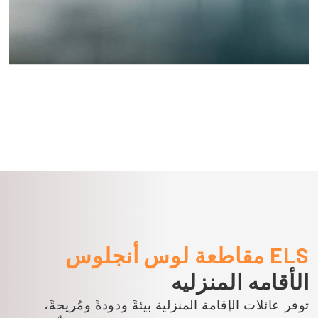
هنتنغتون بيتش
هنتنغتون بيتش، المعروفة بمودة باسم
"مدينة ركوب الأمواج، الولايات المتحدة
الأمريكية"، مدينة ساحلية في مقاطعة
أورانج، كاليفورنيا. تشتهر بظروف ركوب
الأمواج العالمية، وشواطئها الخلابة،
ورصيف هنتنغتون بيتش الشهير، ما يجعلها
وجهة شهيرة لعشاق الشاطئ وهواة
ركوب الأمواج على حد سواء.
ELS مقاطعة لوس أنجلوس
الأقامه المنزليه
توفر عائلات الإقامة المنزلية بيئةً ودودةً ومُريحةً،