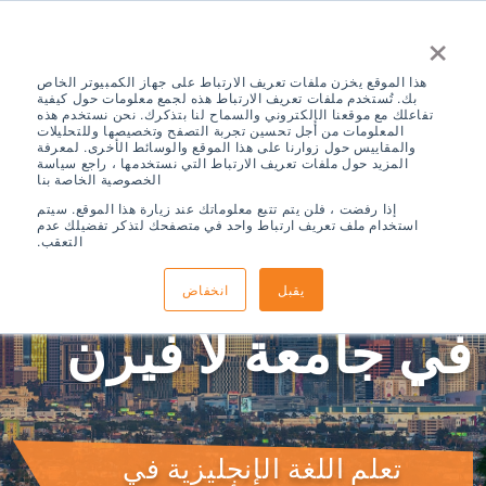
×
هذا الموقع يخزن ملفات تعريف الارتباط على جهاز الكمبيوتر الخاص
بك. تُستخدم ملفات تعريف الارتباط هذه لجمع معلومات حول كيفية
تفاعلك مع موقعنا الإلكتروني والسماح لنا بتذكرك. نحن نستخدم هذه
المعلومات من أجل تحسين تجربة التصفح وتخصيصها وللتحليلات
والمقاييس حول زوارنا على هذا الموقع والوسائط الأخرى. لمعرفة
المزيد حول ملفات تعريف الارتباط التي نستخدمها ، راجع سياسة
الخصوصية الخاصة بنا
ELS مقاطعة لوس
إذا رفضت ، فلن يتم تتبع معلوماتك عند زيارة هذا الموقع. سيتم
استخدام ملف تعريف ارتباط واحد في متصفحك لتذكر تفضيلك عدم
التعقب.
أنجلوس، كاليفورنيا
يقبل
انخفاض
في جامعة لا فيرن
تعلم اللغة الإنجليزية في