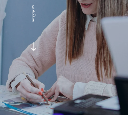
يستكشف