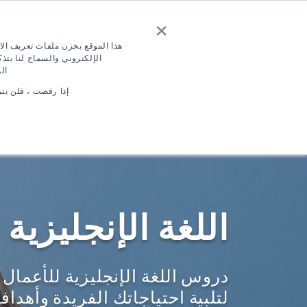
×
اتصل بنا
إقتبس
اختبار مجاني للغة ال
هذا الموقع يخزن ملفات تعريف الا
الإلكتروني والسماح لنا بت
ال
تسجيل الدخول
AR
إذا رفضت ، فلن يت
الأماكن
بر
اللغة الإنجليزية 
دروس اللغة الإنجليزية للأعما
لتلبية احتياجاتك الفريدة وأهداف