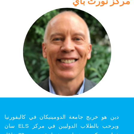
مركز نورث باي
دين هو خريج جامعة الدومينيكان في كاليفورنيا
ويرحب بالطلاب الدوليين في مركز ELS سان