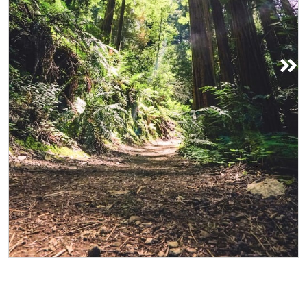
النصب التذكاري الوطني لموير وودز
انطلق في رحلة قصيرة مدتها 30 دقيقة
لاستكشاف غابة الخشب الأحمر العزيزة