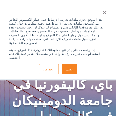
×
هذا الموقع يخزن ملفات تعريف الارتباط على جهاز الكمبيوتر الخاص
بك. تُستخدم ملفات تعريف الارتباط هذه لجمع معلومات حول كيفية
تفاعلك مع موقعنا الإلكتروني والسماح لنا بتذكرك. نحن نستخدم هذه
المعلومات من أجل تحسين تجربة التصفح وتخصيصها وللتحليلات
والمقاييس حول زوارنا على هذا الموقع والوسائط الأخرى. لمعرفة
المزيد حول ملفات تعريف الارتباط التي نستخدمها ، راجع سياسة
الخصوصية الخاصة بنا
ELS سان
إذا رفضت ، فلن يتم تتبع معلوماتك عند زيارة هذا الموقع. سيتم
استخدام ملف تعريف ارتباط واحد في متصفحك لتذكر تفضيلك عدم
التعقب.
فرانسيسكو، نورث
يقبل
انخفاض
باي، كاليفورنيا في
جامعة الدومينيكان