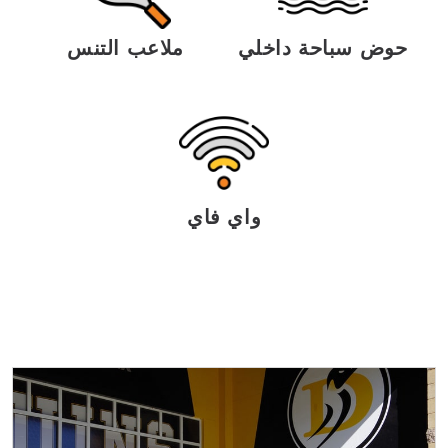
حوض سباحة داخلي
ملاعب التنس
واي فاي