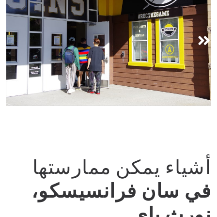
أشياء يمكن ممارستها
في سان فرانسيسكو،
نورث باي