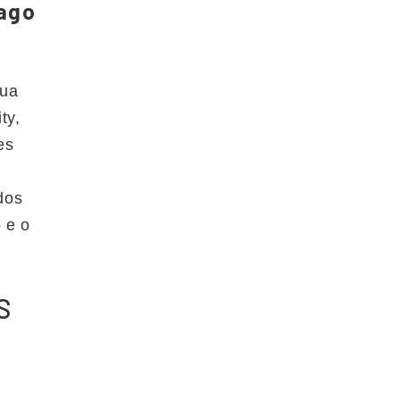
ago
sua
ty,
es
dos
 e o
S