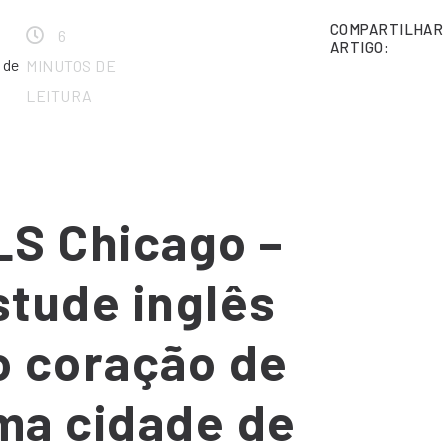
COMPARTILHAR
6
ARTIGO:
 de
MINUTOS DE
LEITURA
LS Chicago –
stude inglês
o coração de
ma cidade de