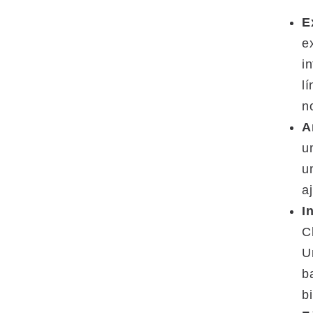
E
e
i
l
n
A
u
u
a
I
C
U
b
bi