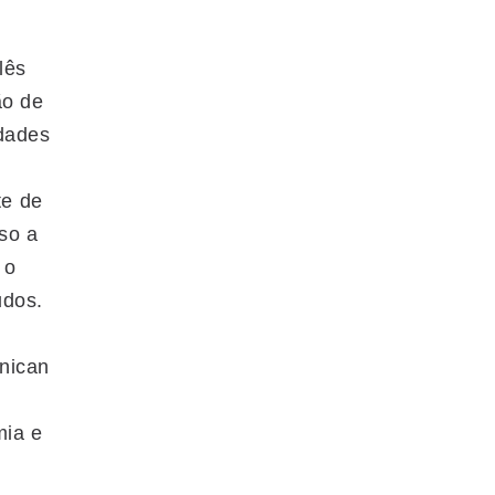
lês
ão de
idades
te de
so a
 o
udos.
inican
e
mia e