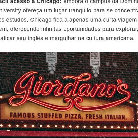
ácil acesso a Chicago:
embora o campus da Domin
niversity ofereça um lugar tranquilo para se concentr
os estudos, Chicago fica a apenas uma curta viagem
rem, oferecendo infinitas oportunidades para explorar
raticar seu inglês e mergulhar na cultura americana.