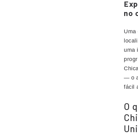
Exp
no 
Uma d
local
uma i
prog
Chica
— o a
fácil
O q
Ch
Uni