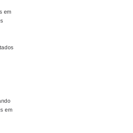
,
is em
ês
tados
ando
ês em