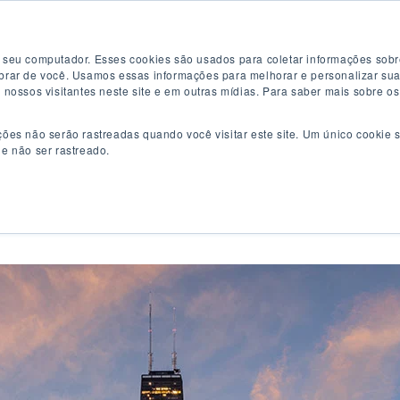
Teste de inglês grátis
Aplique agora
 seu computador. Esses cookies são usados ​​para coletar informações sob
mbrar de você. Usamos essas informações para melhorar e personalizar su
e nossos visitantes neste site e em outras mídias. Para saber mais sobre o
ções não serão rastreadas quando você visitar este site. Um único cooki
de não ser rastreado.
rogramas de Inglês
Programas universitários
Co