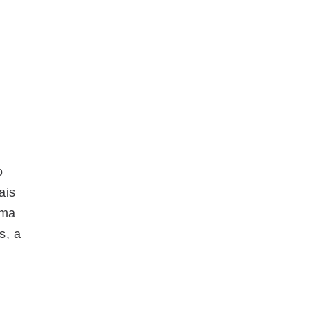
o
ais
uma
s, a