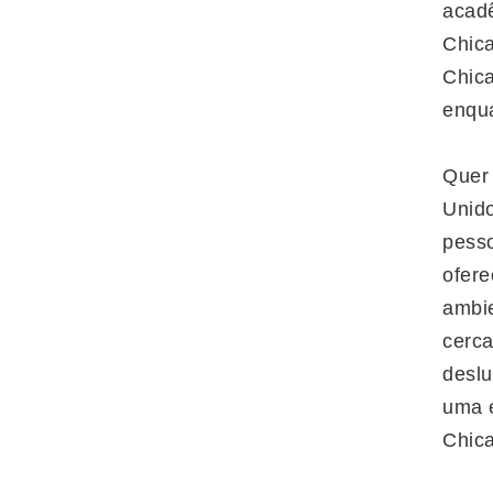
acadê
Chica
Chica
enqua
Quer
Unido
pesso
ofer
ambie
cerca
desl
uma e
Chic