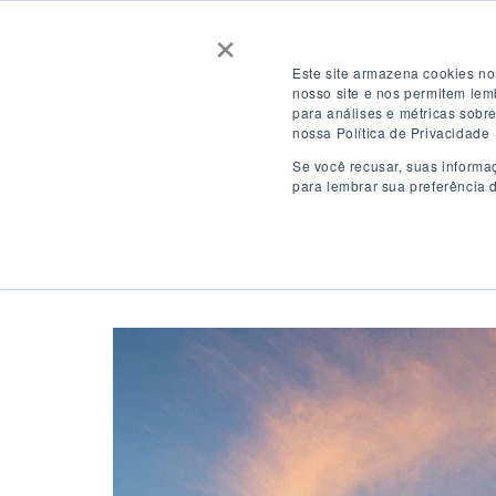
×
Contate-nos
Obtenha uma cotação
Este site armazena cookies no
nosso site e nos permitem le
para análises e métricas sobr
CONECTE-SE
PT-BR
nossa Política de Privacidade
Se você recusar, suas informa
para lembrar sua preferência 
Destinos
P