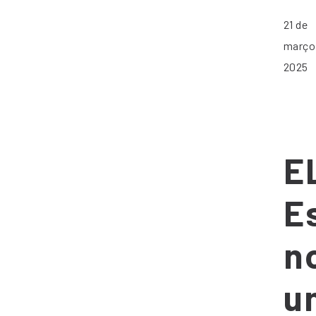
21 de
março
2025
E
E
n
u