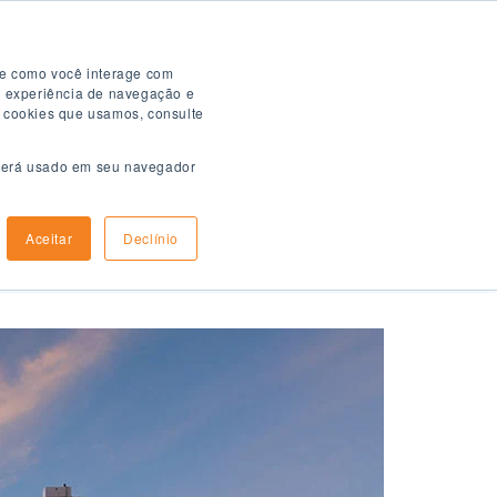
Folheto Digital
re como você interage com
a experiência de navegação e
s cookies que usamos, consulte
e será usado em seu navegador
mo aplicar
Informações de chegada
Aceitar
Declínio