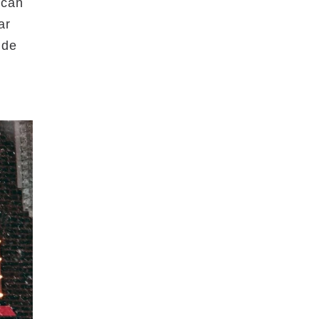
ican
ar
 de
,