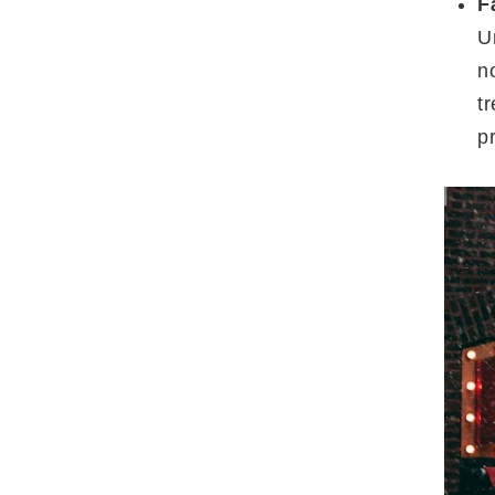
F
U
n
t
p