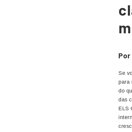
c
m
Por
Se v
para 
do qu
das c
ELS C
inter
cresc