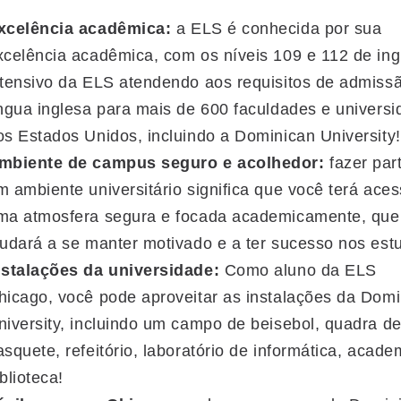
xcelência acadêmica:
a ELS é conhecida por sua
xcelência acadêmica, com os níveis 109 e 112 de ing
ntensivo da ELS atendendo aos requisitos de admiss
íngua inglesa para mais de 600 faculdades e univers
os Estados Unidos, incluindo a Dominican University!
mbiente de campus seguro e acolhedor:
fazer par
m ambiente universitário significa que você terá aces
ma atmosfera segura e focada academicamente, que
judará a se manter motivado e a ter sucesso nos est
nstalações da universidade:
Como aluno da ELS
hicago, você pode aproveitar as instalações da Dom
niversity, incluindo um campo de beisebol, quadra d
asquete, refeitório, laboratório de informática, acade
blioteca!