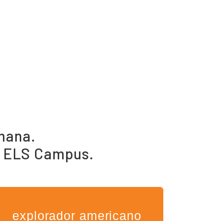
mana.
do ELS Campus.
explorador americano