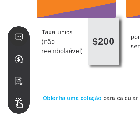
Taxa única
po
$200
(não
se
reembolsável)
Obtenha uma cotação
para calcular