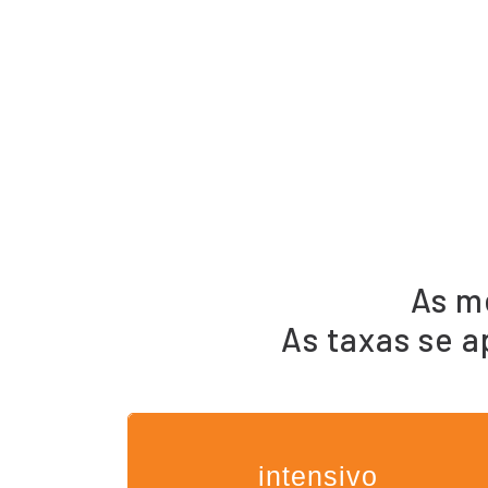
As m
As taxas se a
intensivo