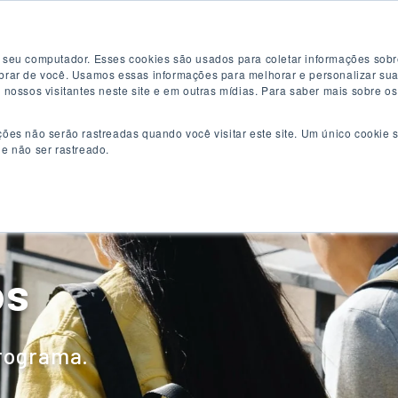
Teste de inglês grátis
Aplique agora
 seu computador. Esses cookies são usados ​​para coletar informações sob
mbrar de você. Usamos essas informações para melhorar e personalizar su
e nossos visitantes neste site e em outras mídias. Para saber mais sobre o
ções não serão rastreadas quando você visitar este site. Um único cooki
de não ser rastreado.
rogramas de Inglês
Programas universitários
Co
os
programa.