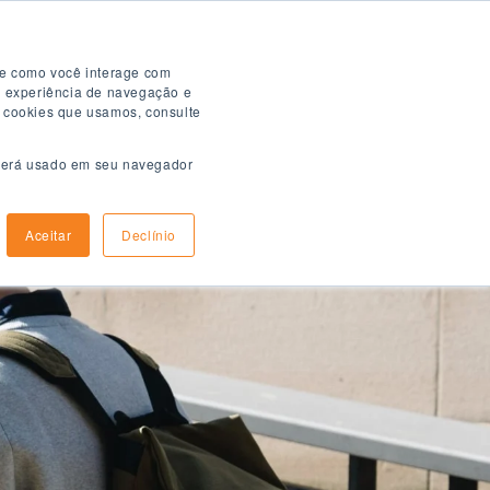
Folheto Digital
re como você interage com
a experiência de navegação e
s cookies que usamos, consulte
e será usado em seu navegador
mo aplicar
Informações de chegada
Aceitar
Declínio