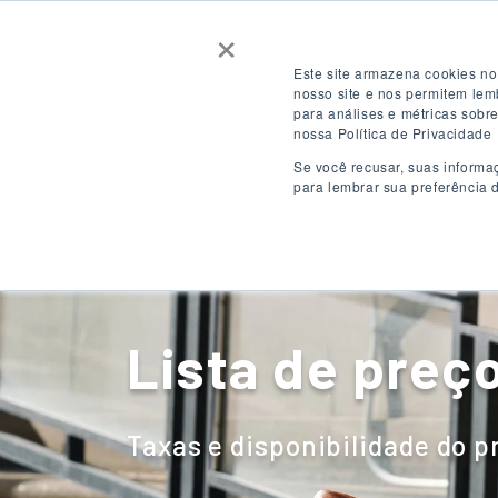
×
Contate-nos
Obtenha uma cotação
Este site armazena cookies no
nosso site e nos permitem le
para análises e métricas sobr
CONECTE-SE
PT-BR
nossa Política de Privacidade
Se você recusar, suas informa
para lembrar sua preferência 
Destinos
P
Lista de preç
Taxas e disponibilidade do 