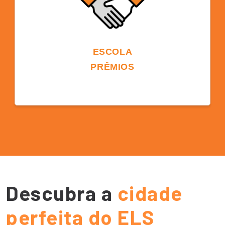
ESCOLA
PRÊMIOS
O ELS é o três vezes vencedor do prêmio
ST Star Chain School. O ELS levou para
casa este prestigioso prêmio votado pelo
setor em 2019 e 2022. Em 2023, o ELS e o
ILSC Education Group ganharam juntos o
Star Chain School Award.
Descubra a
cidade
perfeita do ELS