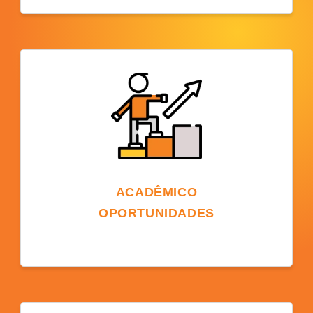
Estudar em um campus dos EUA oferece a
oportunidade de vivenciar a cultura
americana, participar de eventos, fazer
diversos amigos e compreender as
tradições sociais e acadêmicas dos EUA.
ACADÊMICO
OPORTUNIDADES
Estar em um campus universitário pode
abrir caminhos para a educação continuada.
Os alunos podem optar pela transição para