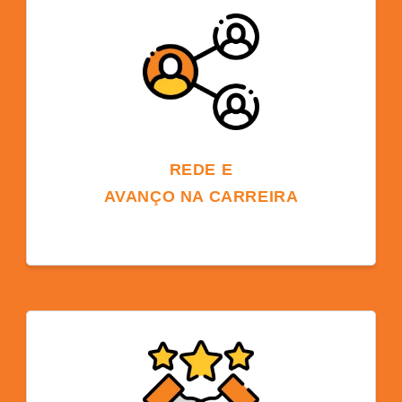
um programa de graduação na mesma
universidade ou em uma das mais de 600
escolas parceiras da ELS nos EUA.
REDE E
AVANÇO NA CARREIRA
Fazer parte de uma comunidade
universitária oferece oportunidades de
networking com professores, alunos e ex-
alunos, apoiando perspectivas futuras de
carreira e oportunidades globais.