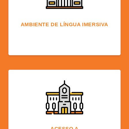
AMBIENTE DE LÍNGUA IMERSIVA
Estudar em um campus universitário
americano proporciona um ambiente de
língua inglesa que acelera a aquisição do
idioma devido à exposição constante,
levando a um aprendizado e compreensão
mais rápidos e eficazes.
ACESSO A