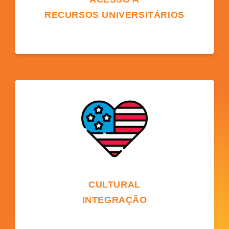
RECURSOS UNIVERSITÁRIOS
Recursos universitários, como bibliotecas,
tecnologia, instalações esportivas e clubes
estudantis estão disponíveis aos estudantes
e melhoram a experiência de aprendizagem
além das habilidades linguísticas.
CULTURAL
INTEGRAÇÃO