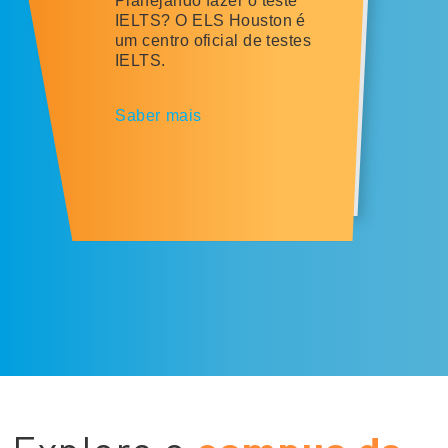
Planejando fazer o teste
IELTS? O ELS Houston é
um centro oficial de testes
IELTS.
Saber mais