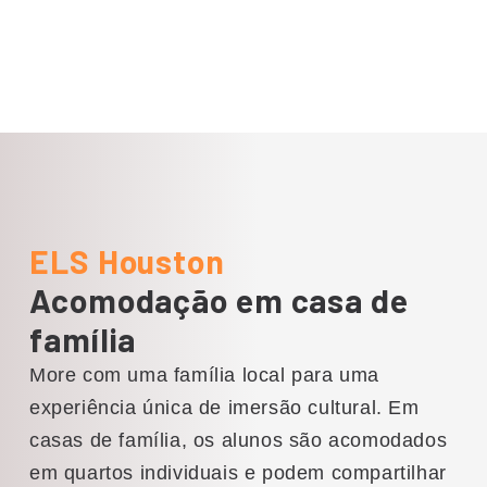
Mergulhe na exuberante paisagem
do Parque Hermann, um amplo
espaço verde de 180 hectares e lar
do Zoológico de Houston, com 22
hectares e mais de 6.000 animais.
Descubra jardins tranquilos, trilhas
panorâmicas e atividades recreativas
ELS Houston
neste parque exuberante no coração
Acomodação em casa de
de Houston.
família
More com uma família local para uma
experiência única de imersão cultural. Em
casas de família, os alunos são acomodados
em quartos individuais e podem compartilhar