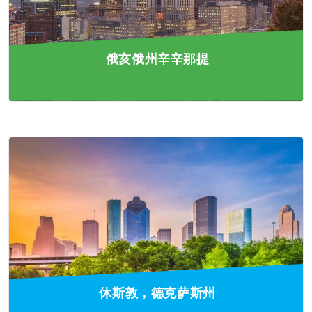
俄亥俄州辛辛那提
休斯敦，德克萨斯州