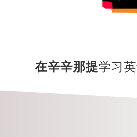
在辛辛那提
学习英