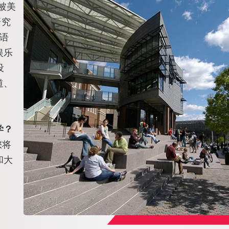
被美
研究
英语
娱乐
设
道、
学？
您将
和大