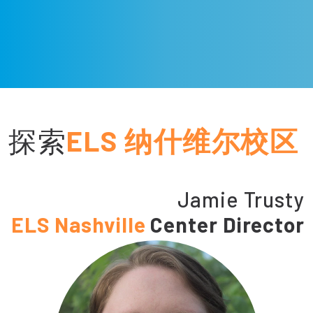
探索
ELS 纳什维尔校区
Jamie Trusty
ELS Nashville
Center Director