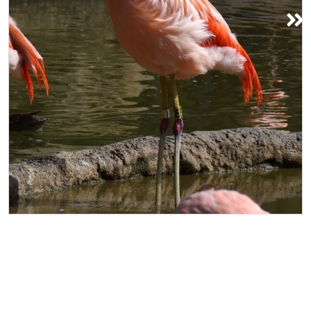
赫尔曼公园和休斯顿动物园
沉浸在赫尔曼公园郁郁葱葱的环境中，
这里占地445英亩，绿意盎然。公园内
坐落着占地55英亩的休斯顿动物园，动
物园内栖息着6000多只动物。在这座位