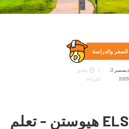
السفر والدراسة
ديسمبر 3،
5 دقائق
2025
للقراءة
ELS هيوستن - تعلم