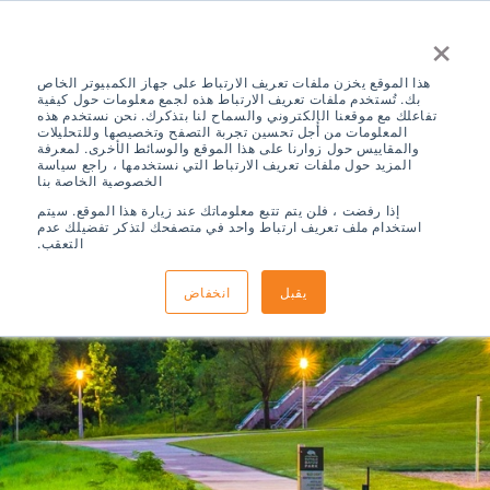
×
هذا الموقع يخزن ملفات تعريف الارتباط على جهاز الكمبيوتر الخاص
بك. تُستخدم ملفات تعريف الارتباط هذه لجمع معلومات حول كيفية
تفاعلك مع موقعنا الإلكتروني والسماح لنا بتذكرك. نحن نستخدم هذه
المعلومات من أجل تحسين تجربة التصفح وتخصيصها وللتحليلات
والمقاييس حول زوارنا على هذا الموقع والوسائط الأخرى. لمعرفة
المزيد حول ملفات تعريف الارتباط التي نستخدمها ، راجع سياسة
الخصوصية الخاصة بنا
إذا رفضت ، فلن يتم تتبع معلوماتك عند زيارة هذا الموقع. سيتم
استخدام ملف تعريف ارتباط واحد في متصفحك لتذكر تفضيلك عدم
التعقب.
يقبل
انخفاض