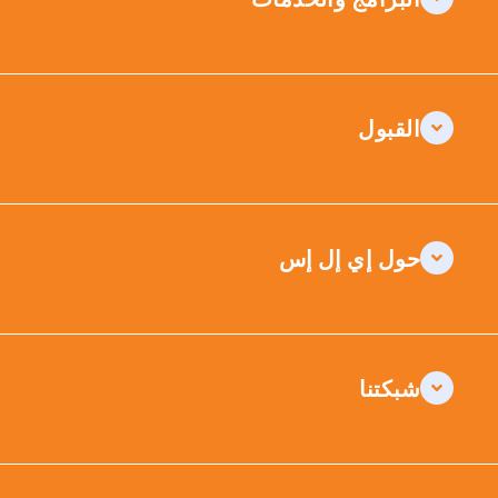
القبول
حول إي إل إس
شبكتنا