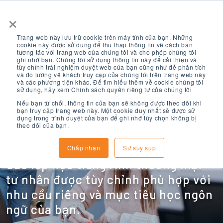
×
Trang web này lưu trữ cookie trên máy tính của bạn. Những
cookie này được sử dụng để thu thập thông tin về cách bạn
tương tác với trang web của chúng tôi và cho phép chúng tôi
ghi nhớ bạn. Chúng tôi sử dụng thông tin này để cải thiện và
tùy chỉnh trải nghiệm duyệt web của bạn cũng như để phân tích
và đo lường về khách truy cập của chúng tôi trên trang web này
và các phương tiện khác. Để tìm hiểu thêm về cookie chúng tôi
Tiếng Anh Siêu
sử dụng, hãy xem Chính sách quyền riêng tư của chúng tôi
Nếu bạn từ chối, thông tin của bạn sẽ không được theo dõi khi
bạn truy cập trang web này. Một cookie duy nhất sẽ được sử
dụng trong trình duyệt của bạn để ghi nhớ tùy chọn không bị
Chuyên Sâu
theo dõi của bạn.
Chấp nhận
Sự suy sụp
Các lớp học tiếng Anh thương mại
tư nhân được tùy chỉnh phù hợp với
nhu cầu riêng và mục tiêu học ngôn
ngữ của bạn.