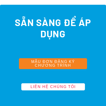
SẴN SÀNG ĐỂ ÁP
DỤNG
MẪU ĐƠN ĐĂNG KÝ
CHƯƠNG TRÌNH
LIÊN HỆ CHÚNG TÔI