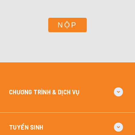
CHƯƠNG TRÌNH & DỊCH VỤ
TUYỂN SINH