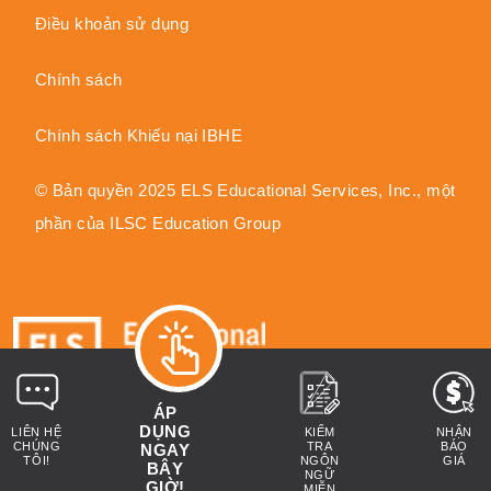
Điều khoản sử dụng
Chính sách
Chính sách Khiếu nại IBHE
© Bản quyền 2025 ELS Educational Services, Inc., một
phần của ILSC Education Group
ÁP
DỤNG
LIÊN HỆ
KIỂM
NHẬN
CHÚNG
TRA
BÁO
Trọng tâm của chúng tôi là thành
NGAY
TÔI!
NGÔN
GIÁ
BÂY
NGỮ
công của bạn và chúng tôi có thể
GIỜ!
MIỄN