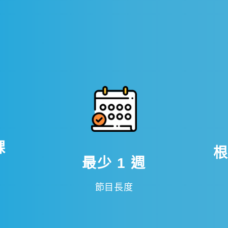
課
最少 1 週
節目長度