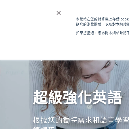
×
聯繫我們
取得報價
免費
本網站在您的計算機上存儲 coo
制您的瀏覽體驗，以及對本網站和
登錄
如果您拒絕，您訪問本網站時將不
ZH-TW
目的地
超級強化英語
根據您的獨特需求和語言學