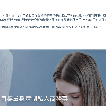
英語測試
現在申請
下載手冊
kie。這些 cookie 用於收集有關您如何與我們的網站互動的信息，並讓我們記
其他媒體上的訪問者進行分析和衡量。要了解有關我們使用的 cookie 的更多
會跟踪您的信息。您的瀏覽器將使用一個 cookie 來記住您不被跟踪的偏好。
英語課程
大學課程
習目標量身定制私人商務英