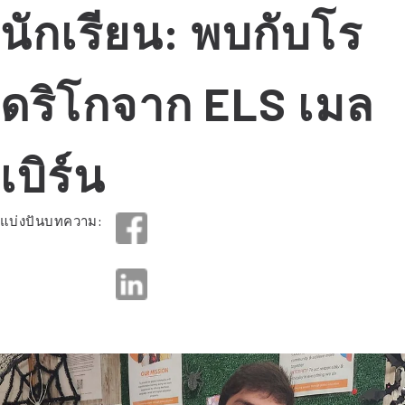
นักเรียน: พบกับโร
ดริโกจาก ELS เมล
เบิร์น
แบ่งปันบทความ: