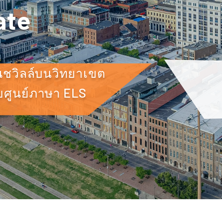
ate
นชวิลล์บนวิทยาเขต
้วยศูนย์ภาษา ELS