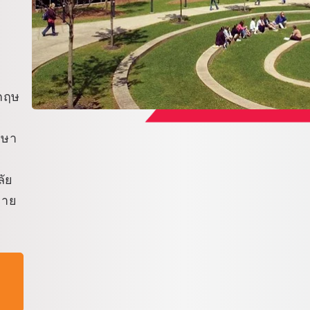
งกฤษ
าษา
ลัย
ลาย