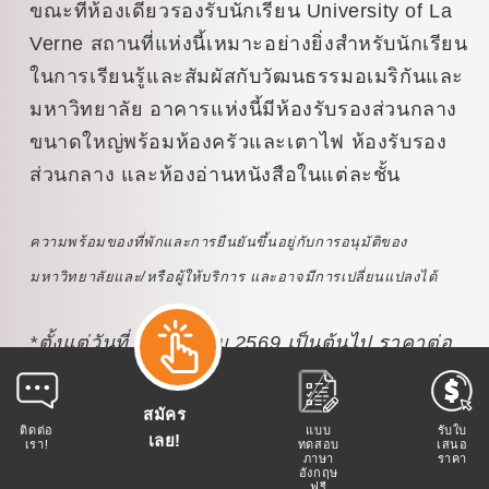
ขณะที่ห้องเดี่ยวรองรับนักเรียน University of La
Verne สถานที่แห่งนี้เหมาะอย่างยิ่งสำหรับนักเรียน
ในการเรียนรู้และสัมผัสกับวัฒนธรรมอเมริกันและ
มหาวิทยาลัย อาคารแห่งนี้มีห้องรับรองส่วนกลาง
ขนาดใหญ่พร้อมห้องครัวและเตาไฟ ห้องรับรอง
ส่วนกลาง และห้องอ่านหนังสือในแต่ละชั้น
ความพร้อมของที่พักและการยืนยันขึ้นอยู่กับการอนุมัติของ
มหาวิทยาลัยและ/หรือผู้ให้บริการ และอาจมีการเปลี่ยนแปลงได้
*ตั้งแต่วันที่ 2 สิงหาคม 2569 เป็นต้นไป ราคาต่อ
สัปดาห์จะลดลงเหลือ 450 ดอลลาร์สหรัฐ และ
จำนวนมื้ออาหารต่อสัปดาห์จะเพิ่มขึ้นเป็น 10 มื้อ
สมัคร
ติดต่อ
แบบ
รับใบ
โดยขึ้นอยู่กับวันที่เข้าพัก
เลย!
เรา!
ทดสอบ
เสนอ
ภาษา
ราคา
อังกฤษ
ฟรี