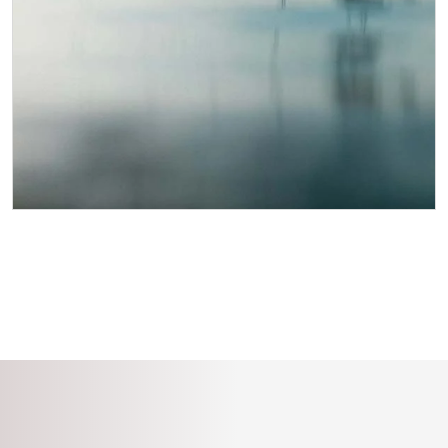
ฮันติงตันบีช
เมืองฮันติงตันบีชซึ่งรู้จักกันในนาม
"เมืองแห่งการเล่นเซิร์ฟของ
สหรัฐอเมริกา" เป็นเมืองชายฝั่งทะเลใน
ออเรนจ์เคาน์ตี้ รัฐแคลิฟอร์เนีย เมืองนี้
มีชื่อเสียงในเรื่องสภาพการเล่นเซิร์ฟ
ระดับโลก ชายฝั่งที่งดงาม และท่าเรือ
ฮันติงตันบีชอันเป็นสัญลักษณ์ เมืองนี้จึง
เป็นจุดหมายปลายทางยอดนิยมสำหรับ