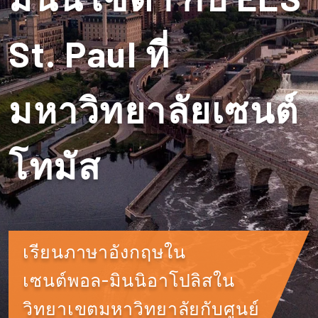
St. Paul ที่
มหาวิทยาลัยเซนต์
โทมัส
เรียนภาษาอังกฤษใน
เซนต์พอล-มินนิอาโปลิสใน
วิทยาเขตมหาวิทยาลัยกับศูนย์