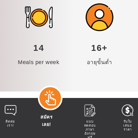
14
16+
Meals per week
อายุขั้นต่ำ
สมัคร
ติดต่อ
แบบ
รับใบ
เลย!
เรา!
ทดสอบ
เสนอ
ภาษา
ราคา
อังกฤษ
ฟรี