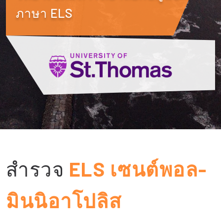
ภาษา ELS
สำรวจ
ELS เซนต์พอล-
มินนิอาโปลิส