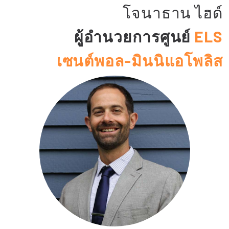
โจนาธาน ไฮด์
ผู้อำนวยการศูนย์
ELS
เซนต์พอล-มินนิแอโพลิส