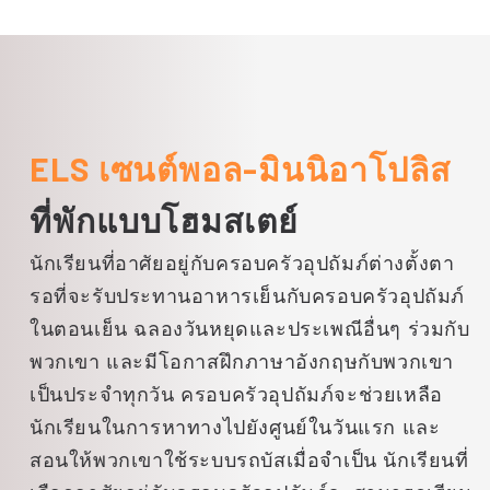
ร้านค้ามากกว่า 500 ร้าน ร้านอาหาร
มากมาย สวนสนุกในร่ม และพิพิธภัณฑ์
สัตว์น้ำ SEA LIFE Minnesota
ELS เซนต์พอล-มินนิอาโปลิส
ที่พักแบบโฮมสเตย์
นักเรียนที่อาศัยอยู่กับครอบครัวอุปถัมภ์ต่างตั้งตา
รอที่จะรับประทานอาหารเย็นกับครอบครัวอุปถัมภ์
ในตอนเย็น ฉลองวันหยุดและประเพณีอื่นๆ ร่วมกับ
พวกเขา และมีโอกาสฝึกภาษาอังกฤษกับพวกเขา
เป็นประจำทุกวัน ครอบครัวอุปถัมภ์จะช่วยเหลือ
นักเรียนในการหาทางไปยังศูนย์ในวันแรก และ
สอนให้พวกเขาใช้ระบบรถบัสเมื่อจำเป็น นักเรียนที่