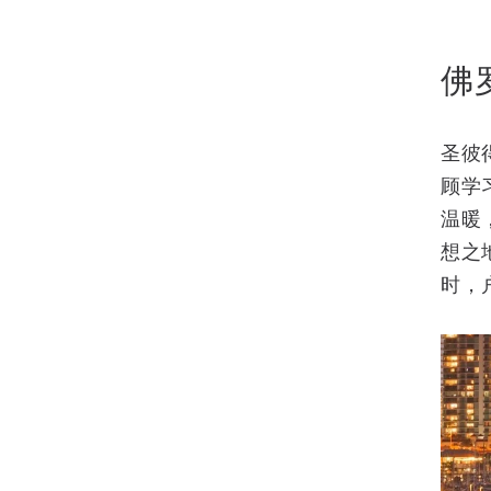
佛
圣彼
顾学
温暖
想之
时，