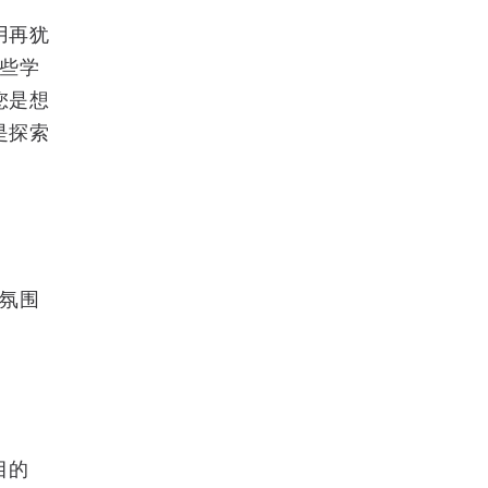
用再犹
一些学
您是想
是探索
，氛围
目的