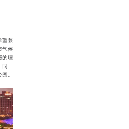
希望兼
市气候
语的理
。同
公园。