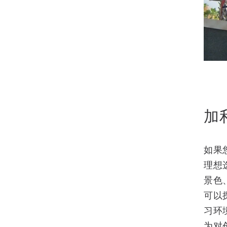
加
如果
理想
景色
可以
习环
为对