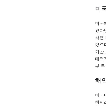
미국
미국
겠다면
하면 
있으며
기찬 
매력적
부 
해안
바다나
캠퍼