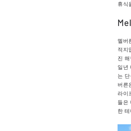
휴식
Mel
멜버
적지
진 해
일년 
는 
버른
라이
들은
한 테