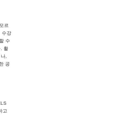
 모르
을 수강
할 수
. 활
나,
한 공
LS
하고