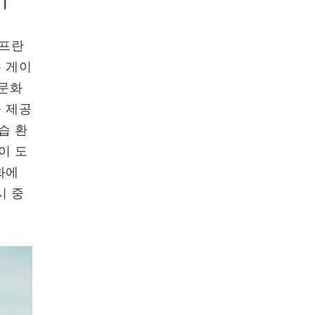
샌프란
든 게이
 문화
을 제공
습 환
이 도
화에
시 중