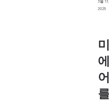
3월 17,
2025
미
에
어
를