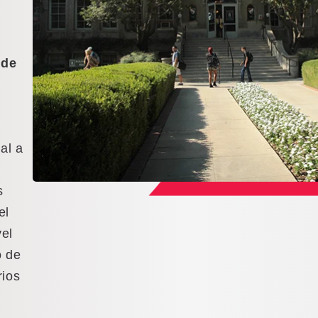
 de
al a
s
el
vel
o de
rios