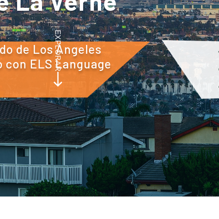
e La Verne
EXPLORAR
ado de Los Ángeles
io con ELS Language