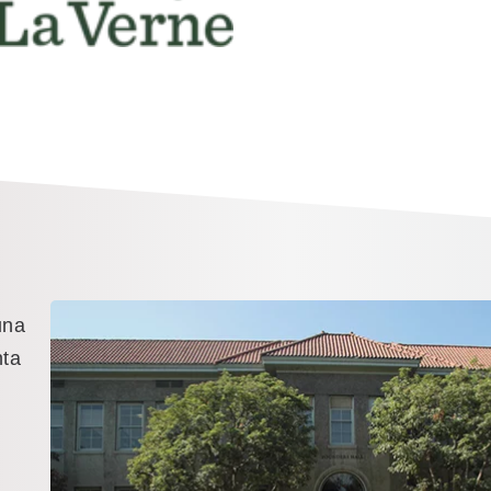
una
nta