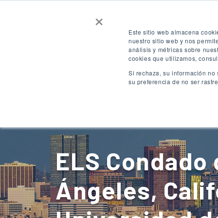
×
Contáctenos
Consigue una cotizaci
Este sitio web almacena cooki
nuestro sitio web y nos permi
análisis y métricas sobre nues
ACCESO
ES
cookies que utilizamos, consul
Si rechaza, su información no 
su preferencia de no ser rastr
Destinos
ELS Condado 
Ángeles, Calif