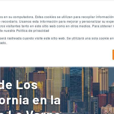
ón
Prueba de inglés gratuita
Aplica ya
es en su computadora. Estas cookies se utilizan para recopilar informació
te recordarlo. Usamos esta información para mejorar y personalizar su exp
tros visitantes tanto en este sitio web como en otros medios. Para obtener
te nuestra Política de privacidad
será rastreada cuando visite este sitio web. Se utilizará una sola cookie 
eado.
Programas de ingles
Programas Universitarios
C
de Los
ornia en la