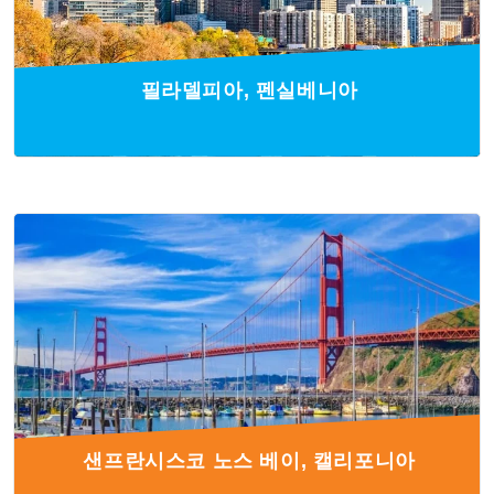
필라델피아, 펜실베니아
샌프란시스코 노스 베이, 캘리포니아