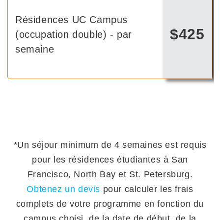
Résidences universitaires EC
Résidences UC Campus
Résidences universitaires -
Résidence étudiante à
Résidences Campus FIT - par
Résidence étudiante St. Paul-
(chambre double) - par
$425
$315
$450
$315
$305
$540
(occupation double) - par
par semaine - minimum de 4
Résidences Campus ULV -
Houston - par semaine
semaine
Minneapolis - par semaine
semaine - - séjour minimum
$490
semaine
semaines*
par semaine
de 4 semaines*
*Un séjour minimum de 4 semaines est requis
pour les résidences étudiantes à San
Francisco, North Bay et St. Petersburg.
Obtenez un devis
pour calculer les frais
complets de votre programme en fonction du
campus choisi, de la date de début, de la