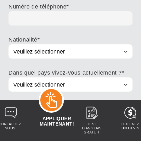
Numéro de téléphone
*
Nationalité
*
Dans quel pays vivez-vous actuellement ?
*
Type de programme
*
APPLIQUER
MAINTENANT!
CONTACTEZ-
TEST
OBTENEZ
NOUS!
D'ANGLAIS
UN DEVIS
GRATUIT
Campus ELS