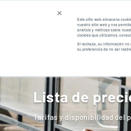
×
Contáctenos
Consigue una cotizaci
Este sitio web almacena cooki
nuestro sitio web y nos permi
análisis y métricas sobre nues
ACCESO
ES
cookies que utilizamos, consul
Si rechaza, su información no 
su preferencia de no ser rastr
Destinos
Lista de prec
Tarifas y disponibilidad del