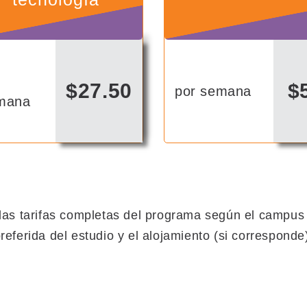
r
$27.50
$
por semana
mana
las tarifas completas del programa según el campus e
referida del estudio y el alojamiento (si corresponde