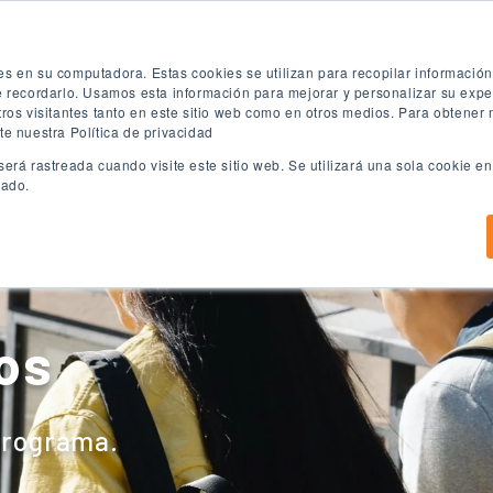
ón
Prueba de inglés gratuita
Aplica ya
es en su computadora. Estas cookies se utilizan para recopilar informació
te recordarlo. Usamos esta información para mejorar y personalizar su exp
tros visitantes tanto en este sitio web como en otros medios. Para obtener
te nuestra Política de privacidad
será rastreada cuando visite este sitio web. Se utilizará una sola cookie 
eado.
Programas de ingles
Programas Universitarios
C
ios
 programa.