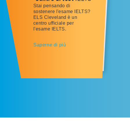
Stai pensando di
sostenere l'esame IELTS?
ELS Cleveland è un
centro ufficiale per
l'esame IELTS.
Saperne di più