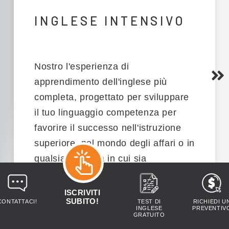
INGLESE INTENSIVO
Nostro
l'esperienza di
apprendimento dell'inglese più
completa
,
progettato per sviluppare
il tuo linguaggio
competenza
per
favorire il successo nell'istruzione
superiore, nel mondo degli affari o in
qualsiasi attività in cui sia
necessario parlare bene l'inglese.
Scegli questo programma se
ISCRIVITI
SUBITO!
CONTATTACI!
TEST DI
RICHIEDI U
pianificare di partecipare
uno dei
INGLESE
PREVENTIV
GRATUITO
600+
università
Quello
riconoscere