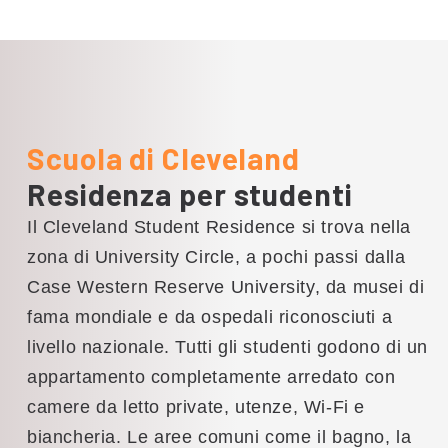
incontaminate e pittoreschi
lungofiumi. Con viste pittoresche,
attività ricreative e il fascino delle
comunità lacustri, queste spiagge
offrono uno sfondo perfetto per il
Scuola di Cleveland
relax e il divertimento all'aria aperta.
Residenza per studenti
Il Cleveland Student Residence si trova nella
zona di University Circle, a pochi passi dalla
Case Western Reserve University, da musei di
fama mondiale e da ospedali riconosciuti a
livello nazionale. Tutti gli studenti godono di un
appartamento completamente arredato con
camere da letto private, utenze, Wi-Fi e
biancheria. Le aree comuni come il bagno, la