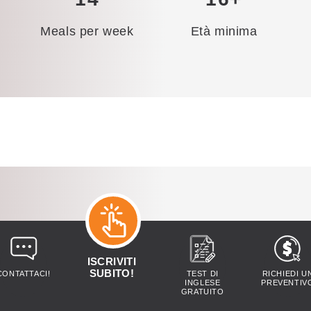
Meals per week
Età minima
ELS St. Paul-Minneapolis
ISCRIVITI
Residenza per studenti
SUBITO!
CONTATTACI!
TEST DI
RICHIEDI U
INGLESE
PREVENTIV
GRATUITO
St. Paul-Minneapolis Student Residence offre