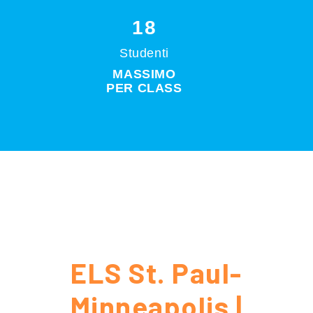
18
Studenti
MASSIMO
PER CLASS
ELS St. Paul-
Minneapolis |