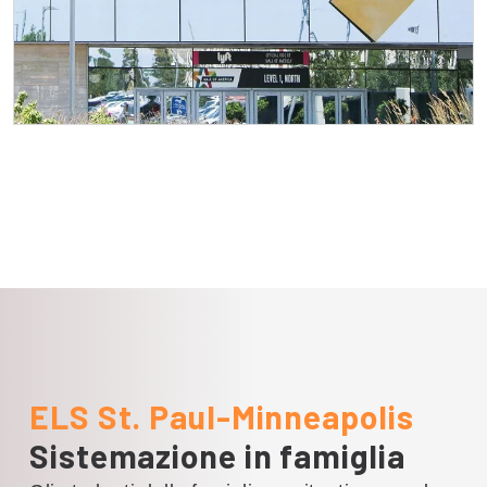
Centro commerciale dell'America
Situato a Bloomington, appena a sud
di Minneapolis, il Mall of America è
uno dei più grandi complessi
commerciali e di intrattenimento del
mondo. Presenta oltre 500 negozi,
numerosi ristoranti, un parco
divertimenti al coperto e il SEA LIFE
Minnesota Aquarium.
ELS St. Paul-Minneapolis
Sistemazione in famiglia