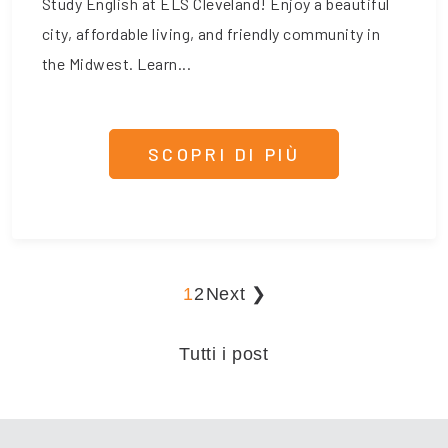
Study English at ELS Cleveland! Enjoy a beautiful
city, affordable living, and friendly community in
the Midwest. Learn...
SCOPRI DI PIÙ
1
2
Next ❯
Tutti i post