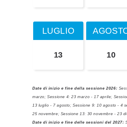
LUGLIO
LUGLIO
LUGLIO
AGOST
AGOST
AGOST
3, 31
13
12
10
28
9
Date di inizio e fine della sessione 2026:
Sess
marzo; Sessione 4: 23 marzo - 17 aprile; Sessio
13 luglio - 7 agosto; Sessione 9: 10 agosto - 4 
25 novembre; Sessione 13: 30 novembre - 23 d
Date di inizio e fine delle sessioni del 2027:
S