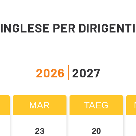
INGLESE PER DIRIGENTI
2026
2027
MAR
MAR
TAEG
TAEG
23
22
20
19