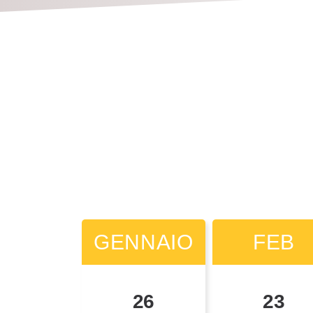
GENNAIO
GENNAIO
FEB
FEB
26
25
23
22