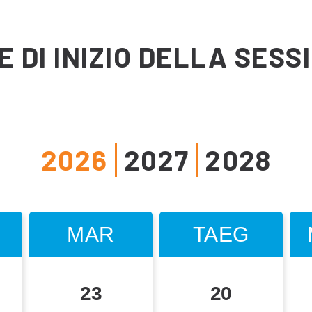
E DI INIZIO DELLA SESS
2026
2027
2028
MAR
MAR
MAR
TAEG
TAEG
TAEG
23
22
13
20
19
10