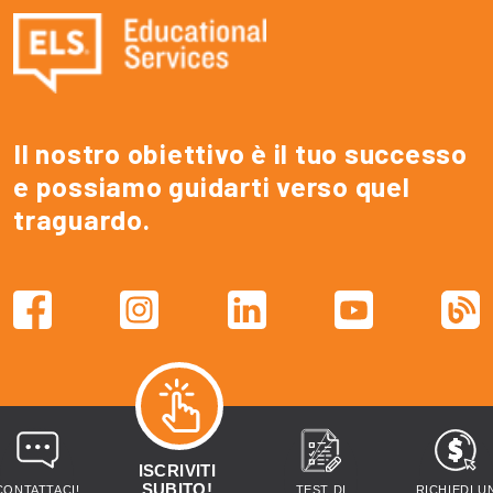
Il nostro obiettivo è il tuo successo
e possiamo guidarti verso quel
traguardo.
ISCRIVITI
SUBITO!
CONTATTACI!
TEST DI
RICHIEDI U