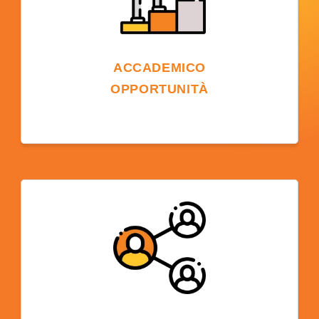
ACCADEMICO
OPPORTUNITÀ
Essere in un campus universitario può offrire
percorsi per un'istruzione superiore. Gli
studenti possono scegliere di passare a un
programma di laurea presso la stessa
università o presso una delle oltre 600
scuole partner di ELS negli Stati Uniti.