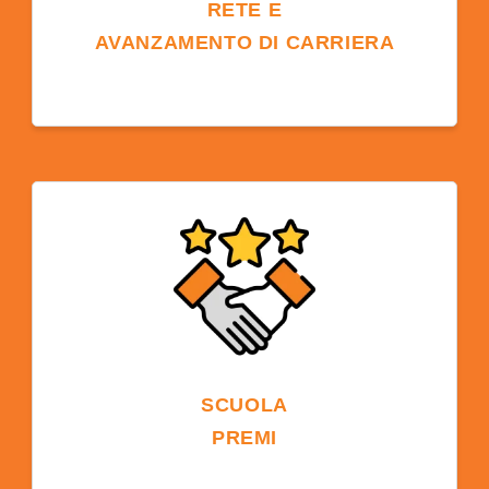
RETE E
AVANZAMENTO DI CARRIERA
Far parte di una comunità universitaria offre
opportunità di networking con docenti,
studenti ed ex studenti, favorendo future
prospettive di carriera e opportunità globali.
SCUOLA
PREMI