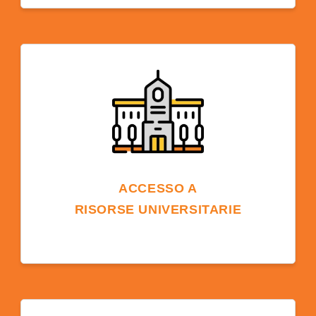
Studiare in un campus universitario
americano offre un ambiente di lingua
inglese che accelera l'acquisizione della
lingua grazie all'esposizione costante,
portando a un apprendimento e una
comprensione più rapidi ed efficaci.
ACCESSO A
RISORSE UNIVERSITARIE
Le risorse universitarie, come biblioteche,
tecnologie, strutture sportive e club
studenteschi, sono a disposizione degli