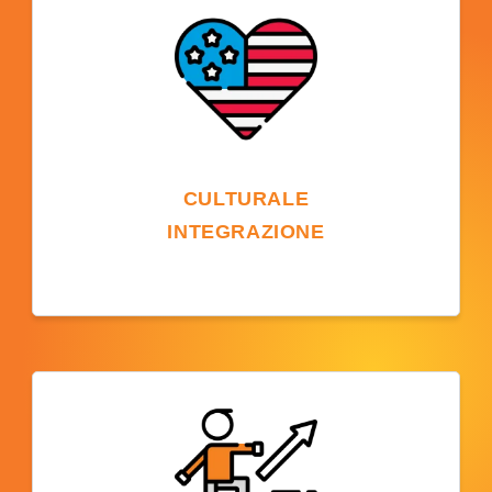
studenti e migliorano l'esperienza di
apprendimento, andando oltre le
competenze linguistiche.
CULTURALE
INTEGRAZIONE
Studiare in un campus statunitense offre
l'opportunità di sperimentare la cultura
americana, partecipare a eventi, fare nuove
amicizie e comprendere le tradizioni sociali
e accademiche degli Stati Uniti.