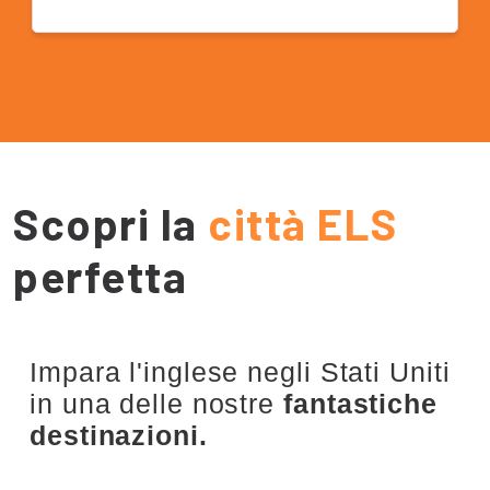
ELS è la vincitrice per tre volte dello ST Star
Chain School Award. ELS si è portata a casa
questo prestigioso premio votato dal settore
nel 2019 e nel 2022. Nel 2023, ELS e ILSC
Education Group hanno vinto
congiuntamente lo Star Chain School Award.
Scopri la
città ELS
perfetta
Impara l'inglese negli Stati Uniti
in una delle nostre
fantastiche
destinazioni.