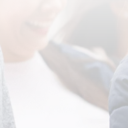
INFORMAZIONI SU ELS
Mese:
LA NOSTRA RETE
Giorno:
Accreditamento
politica sulla riservatezza
Termini di utilizzo