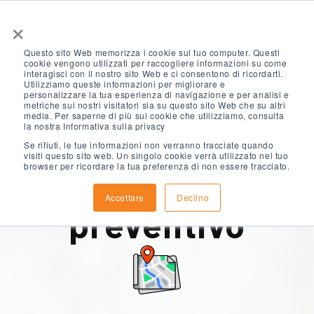
×
Questo sito Web memorizza i cookie sul tuo computer. Questi
cookie vengono utilizzati per raccogliere informazioni su come
interagisci con il nostro sito Web e ci consentono di ricordarti.
Utilizziamo queste informazioni per migliorare e
personalizzare la tua esperienza di navigazione e per analisi e
metriche sui nostri visitatori sia su questo sito Web che su altri
media. Per saperne di più sui cookie che utilizziamo, consulta
la nostra Informativa sulla privacy
Se rifiuti, le tue informazioni non verranno tracciate quando
visiti questo sito web. Un singolo cookie verrà utilizzato nel tuo
browser per ricordare la tua preferenza di non essere tracciato.
Richiedi un
Accettare
Declino
Richiedi un
preventivo
*
Gli studenti ELS devono soddisfare i
preventivo!
requisiti minimi di età:
Età minima 16 anni per i centri ELS di
Chicago, Cincinnati, Houston, contea di