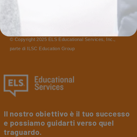
Politica
Politica sui reclami dell'IBHE
© Copyright 2025 ELS Educational Services, Inc.,
parte di ILSC Education Group
Il nostro obiettivo è il tuo successo
e possiamo guidarti verso quel
traguardo.