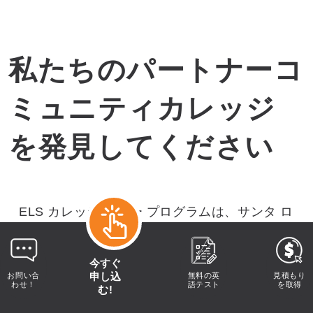
私たちのパートナーコ
ミュニティカレッジ
を発見してください
ELS カレッジ イヤー プログラムは、サンタ ロ
ーザ ジュニア カレッジとの提携により提供さ
れています。当社の提携先を調べて、自分にと
今すぐ
って最適な選択かどうかを確認してください。
申し込
お問い合
無料の英
見積もり
わせ！
語テスト
を取得
む!