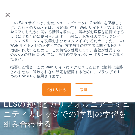
×
この Web サイトは、お使いのコンピュータに Cookie を保存しま
す。これらの Cookie は、お客様が当社 Web サイトとどのように
やり取りしたかに関する情報を収集し、当社がお客様を記憶できる
ようにするために使用されます。当社は、お客様のブラウジング
エクスペリエンスを改善およびカスタマイズするため、また、この
Web サイトと他のメディアの両方で当社の訪問者に関する分析と
指標を作成するために、この情報を使用します。当社が使用する
ELS カレッジイヤ
Cookie の詳細については、当社のプライバシー ポリシーをご覧く
ださい。
拒否した場合、この Web サイトにアクセスしたときに情報は追跡
されません。追跡されない設定を記憶するために、ブラウザで 1
ープログラム
つの Cookie が使用されます。
受け入れる
衰退
ELSの勉強とカリフォルニアコミュ
ニティカレッジでの1学期の学習を
組み合わせる