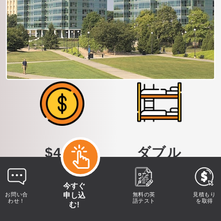
$425
ダブル
1週間あたりの費用
占有率
今すぐ
申し込
お問い合
無料の英
見積もり
わせ！
語テスト
を取得
む!