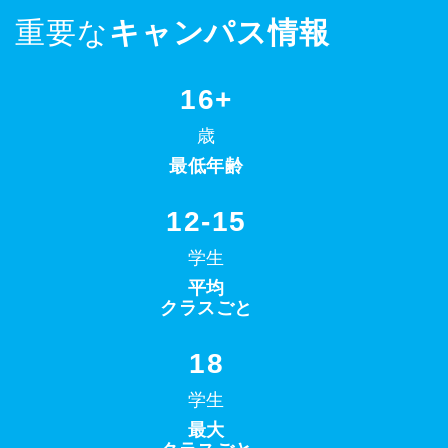
重要な
キャンパス情報
16+
歳
最低年齢
12-15
学生
平均
クラスごと
18
学生
最大