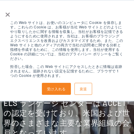
×
この Web サイトは、お使いのコンピュータに Cookie を保存しま
す。これらの Cookie は、お客様が当社 Web サイトとどのように
やり取りしたかに関する情報を収集し、当社がお客様を記憶できる
ようにするために使用されます。当社は、お客様のブラウジング
エクスペリエンスを改善およびカスタマイズするため、また、この
Web サイトと他のメディアの両方で当社の訪問者に関する分析と
指標を作成するために、この情報を使用します。当社が使用する
認定とメンバーシ
Cookie の詳細については、当社のプライバシー ポリシーをご覧く
ださい。
拒否した場合、この Web サイトにアクセスしたときに情報は追跡
されません。追跡されない設定を記憶するために、ブラウザで 1
ップ
つの Cookie が使用されます。
受け入れる
衰退
ELS ランゲージ センターは ACCET
の認定を受けており、米国および世
界のさまざまな主要な業界組織の会
員となっています。