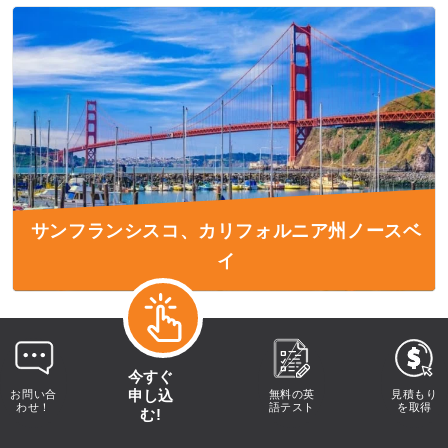
サンフランシスコ、カリフォルニア州ノースベ
イ
今すぐ
申し込
お問い合
無料の英
見積もり
わせ！
語テスト
を取得
む!