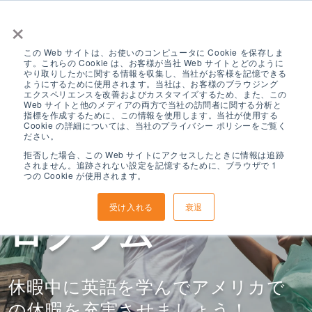
×
この Web サイトは、お使いのコンピュータに Cookie を保存しま
す。これらの Cookie は、お客様が当社 Web サイトとどのように
やり取りしたかに関する情報を収集し、当社がお客様を記憶できる
ようにするために使用されます。当社は、お客様のブラウジング
エクスペリエンスを改善およびカスタマイズするため、また、この
Web サイトと他のメディアの両方で当社の訪問者に関する分析と
指標を作成するために、この情報を使用します。当社が使用する
アメリカン エク
Cookie の詳細については、当社のプライバシー ポリシーをご覧く
ださい。
拒否した場合、この Web サイトにアクセスしたときに情報は追跡
されません。追跡されない設定を記憶するために、ブラウザで 1
スプローラー プ
つの Cookie が使用されます。
受け入れる
衰退
ログラム
休暇中に英語を学んでアメリカで
の休暇を充実させましょう！