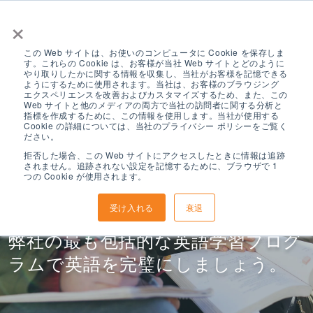
×
この Web サイトは、お使いのコンピュータに Cookie を保存しま
す。これらの Cookie は、お客様が当社 Web サイトとどのように
やり取りしたかに関する情報を収集し、当社がお客様を記憶できる
ようにするために使用されます。当社は、お客様のブラウジング
エクスペリエンスを改善およびカスタマイズするため、また、この
Web サイトと他のメディアの両方で当社の訪問者に関する分析と
指標を作成するために、この情報を使用します。当社が使用する
集中英語プログラ
Cookie の詳細については、当社のプライバシー ポリシーをご覧く
ださい。
拒否した場合、この Web サイトにアクセスしたときに情報は追跡
されません。追跡されない設定を記憶するために、ブラウザで 1
ム
つの Cookie が使用されます。
受け入れる
衰退
弊社の最も包括的な英語学習プログ
ラムで英語を完璧にしましょう。