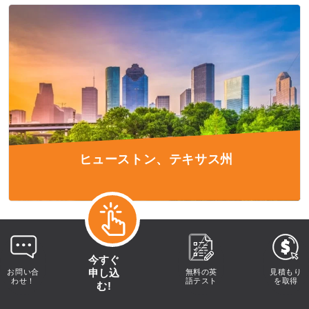
ヒューストン、テキサス州
今すぐ
申し込
お問い合
無料の英
見積もり
わせ！
語テスト
を取得
む!