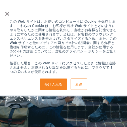
×
この Web サイトは、お使いのコンピュータに Cookie を保存しま
す。これらの Cookie は、お客様が当社 Web サイトとどのように
やり取りしたかに関する情報を収集し、当社がお客様を記憶できる
ようにするために使用されます。当社は、お客様のブラウジング
エクスペリエンスを改善およびカスタマイズするため、また、この
Web サイトと他のメディアの両方で当社の訪問者に関する分析と
指標を作成するために、この情報を使用します。当社が使用する
ELS 条件付き入学
Cookie の詳細については、当社のプライバシー ポリシーをご覧く
ださい。
拒否した場合、この Web サイトにアクセスしたときに情報は追跡
されません。追跡されない設定を記憶するために、ブラウザで 1
つの Cookie が使用されます。
全米各地にある ELS の 50 以上の優
受け入れる
衰退
先提携大学のいずれかに条件付き入
学できます。