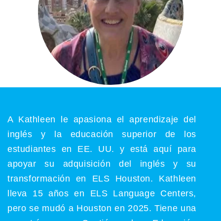
A Kathleen le apasiona el aprendizaje del
inglés y la educación superior de los
estudiantes en EE. UU. y está aquí para
apoyar su adquisición del inglés y su
transformación en ELS Houston. Kathleen
lleva 15 años en ELS Language Centers,
pero se mudó a Houston en 2025. Tiene una