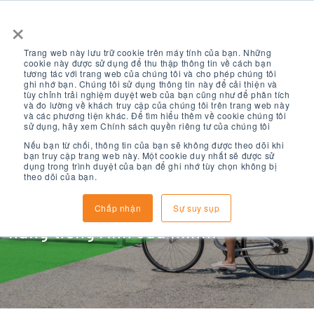
×
Trang web này lưu trữ cookie trên máy tính của bạn. Những
cookie này được sử dụng để thu thập thông tin về cách bạn
tương tác với trang web của chúng tôi và cho phép chúng tôi
ghi nhớ bạn. Chúng tôi sử dụng thông tin này để cải thiện và
tùy chỉnh trải nghiệm duyệt web của bạn cũng như để phân tích
và đo lường về khách truy cập của chúng tôi trên trang web này
và các phương tiện khác. Để tìm hiểu thêm về cookie chúng tôi
LỚP ELS
sử dụng, hãy xem Chính sách quyền riêng tư của chúng tôi
Nếu bạn từ chối, thông tin của bạn sẽ không được theo dõi khi
bạn truy cập trang web này. Một cookie duy nhất sẽ được sử
dụng trong trình duyệt của bạn để ghi nhớ tùy chọn không bị
theo dõi của bạn.
Khám phá các lớp học đa dạng của
chúng tôi để giúp bạn phát triển kỹ
Chấp nhận
Sự suy sụp
năng tiếng Anh của mình.