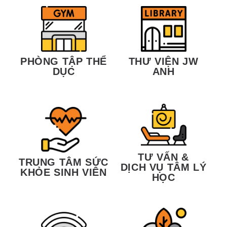
PHÒNG TẬP THỂ
THƯ VIỆN JW
DỤC
ANH
TƯ VẤN &
TRUNG TÂM SỨC
DỊCH VỤ TÂM LÝ
KHỎE SINH VIÊN
HỌC