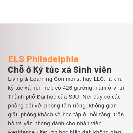
2.000 mẫu Anh với những ngọn đồi
thoai thoải, rừng cây và bờ sông yên
tĩnh. Tận hưởng những chuyến đi
dạo ngắm cảnh tuyệt vời, các hoạt
động giải trí và sự kiện văn hóa của
công viên.
ELS Philadelphia
Chỗ ở Ký túc xá Sinh viên
Living & Learning Commons, hay LLC, là khu
ký túc xá hỗn hợp có 426 giường, nằm ở vị trí
Thành phố Đại học của SJU. Nơi đây có các
phòng đôi với phòng tắm riêng; không gian
giặt, phòng khách và học tập ở mỗi tầng; Căn
hộ và văn phòng dành cho nhân viên
Residence Life; lớp học hiện đại; không gian