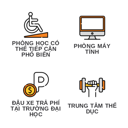
PHÒNG HỌC CÓ
PHÒNG MÁY
THỂ TIẾP CẬN
TÍNH
PHỔ BIẾN
ĐẬU XE TRẢ PHÍ
TRUNG TÂM THỂ
TẠI TRƯỜNG ĐẠI
DỤC
HỌC