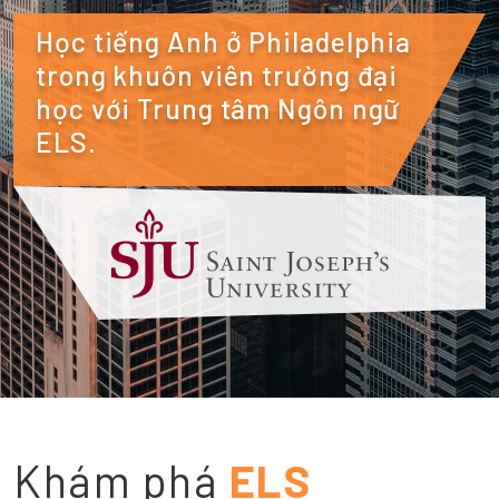
Học tiếng Anh ở Philadelphia
trong khuôn viên trường đại
học với Trung tâm Ngôn ngữ
ELS.
Khám phá
ELS