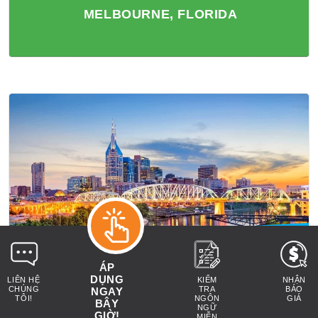
MELBOURNE, FLORIDA
NASHVILLE, TENNESSEE
ÁP
DỤNG
LIÊN HỆ
KIỂM
NHẬN
CHÚNG
TRA
BÁO
NGAY
TÔI!
NGÔN
GIÁ
BÂY
NGỮ
GIỜ!
MIỄN