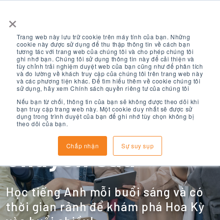
×
Trang web này lưu trữ cookie trên máy tính của bạn. Những
cookie này được sử dụng để thu thập thông tin về cách bạn
tương tác với trang web của chúng tôi và cho phép chúng tôi
ghi nhớ bạn. Chúng tôi sử dụng thông tin này để cải thiện và
tùy chỉnh trải nghiệm duyệt web của bạn cũng như để phân tích
và đo lường về khách truy cập của chúng tôi trên trang web này
và các phương tiện khác. Để tìm hiểu thêm về cookie chúng tôi
Chương trình
sử dụng, hãy xem Chính sách quyền riêng tư của chúng tôi
Nếu bạn từ chối, thông tin của bạn sẽ không được theo dõi khi
bạn truy cập trang web này. Một cookie duy nhất sẽ được sử
dụng trong trình duyệt của bạn để ghi nhớ tùy chọn không bị
tiếng Anh bán
theo dõi của bạn.
Chấp nhận
Sự suy sụp
chuyên sâu
Học tiếng Anh mỗi buổi sáng và có
thời gian rảnh để khám phá Hoa Kỳ