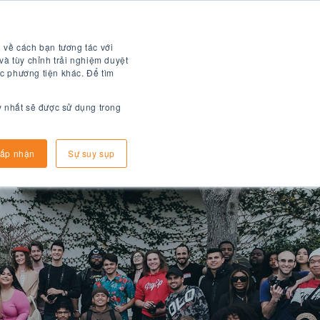
Tài liệu kỹ thuật số
 về cách bạn tương tác với
và tùy chỉnh trải nghiệm duyệt
c phương tiện khác. Để tìm
y nhất sẽ được sử dụng trong
Làm sao để đăng kí
thông tin đến
ấp nhận
Sự suy sụp