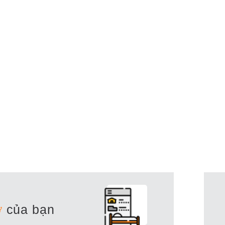
ở
của bạn