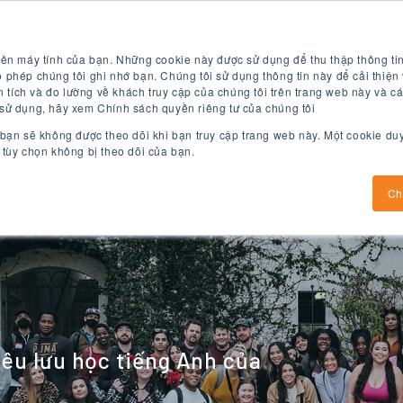
Kiểm tra tiếng Anh miễn phí
Áp dụng ngay bây giờ
rên máy tính của bạn. Những cookie này được sử dụng để thu thập thông tin
 phép chúng tôi ghi nhớ bạn. Chúng tôi sử dụng thông tin này để cải thiện 
tích và đo lường về khách truy cập của chúng tôi trên trang web này và cá
 sử dụng, hãy xem Chính sách quyền riêng tư của chúng tôi
 bạn sẽ không được theo dõi khi bạn truy cập trang web này. Một cookie du
 tùy chọn không bị theo dõi của bạn.
Chương trình tiếng Anh
chương trình đại học
Ch
êu lưu học tiếng Anh của