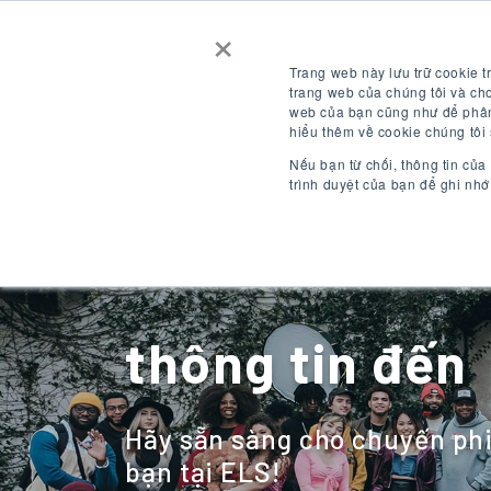
×
Liên hệ chúng tôi
Nhận báo giá
Trang web này lưu trữ cookie t
trang web của chúng tôi và cho
web của bạn cũng như để phân 
ĐĂNG NHẬP
VI
hiểu thêm về cookie chúng tôi
Nếu bạn từ chối, thông tin của
trình duyệt của bạn để ghi nhớ
điểm đến
thông tin đến
Hãy sẵn sàng cho chuyến phi
bạn tại ELS!