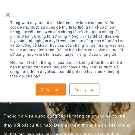
×
Trang web này lưu trữ cookie trên máy tính của bạn. Những
cookie này được sử dụng để thu thập thông tin về cách bạn
tương tác với trang web của chúng tôi và cho phép chúng tôi
ghi nhớ bạn. Chúng tôi sử dụng thông tin này để cải thiện và
tùy chỉnh trải nghiệm duyệt web của bạn cũng như để phân tích
và đo lường về khách truy cập của chúng tôi trên trang web này
và các phương tiện khác. Để tìm hiểu thêm về cookie chúng tôi
Thông tin thị thực
sử dụng, hãy xem Chính sách quyền riêng tư của chúng tôi
Nếu bạn từ chối, thông tin của bạn sẽ không được theo dõi khi
bạn truy cập trang web này. Một cookie duy nhất sẽ được sử
dụng trong trình duyệt của bạn để ghi nhớ tùy chọn không bị
theo dõi của bạn.
Tìm hiểu loại thị thực bạn sẽ cần và
các bước để xin thị thực du học của
Chấp nhận
Sự suy sụp
bạn
Thông tin Visa được cung cấp là thông tin chung và có thể
thay đổi bất cứ lúc nào. Để biết thêm thông tin chi tiết, chúng
tôi khuyên bạn nên liên hệ với Đại sứ quán hoặc lãnh sự