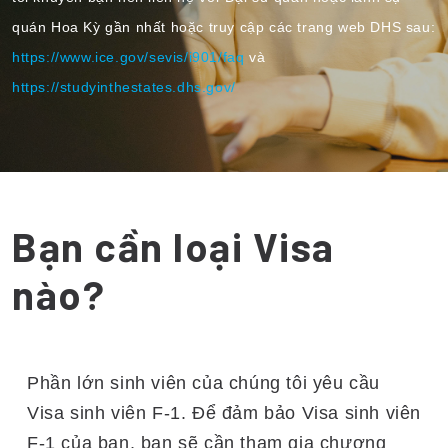
quán Hoa Kỳ gần nhất hoặc truy cập các trang web DHS sau:
https://www.ice.gov/sevis/i901/faq
và
https://studyinthestates.dhs.gov/
Bạn cần loại Visa
nào?
Phần lớn sinh viên của chúng tôi yêu cầu
Visa sinh viên F-1. Để đảm bảo Visa sinh viên
F-1 của bạn, bạn sẽ cần tham gia chương