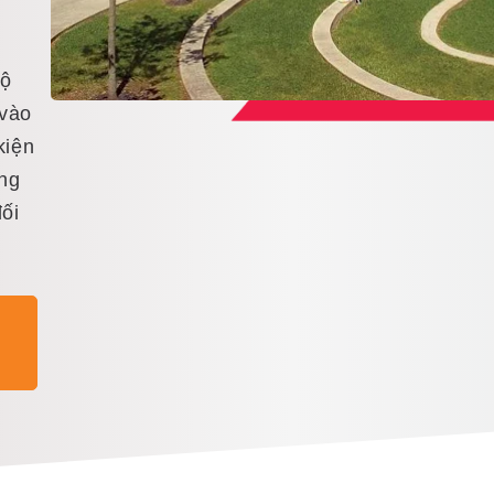
u
độ
 vào
kiện
ng
ối