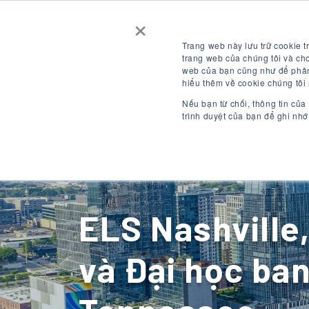
×
Liên hệ chúng tôi
Nhận báo giá
Trang web này lưu trữ cookie t
trang web của chúng tôi và cho
web của bạn cũng như để phân 
ĐĂNG NHẬP
VI
hiểu thêm về cookie chúng tôi
Nếu bạn từ chối, thông tin của
trình duyệt của bạn để ghi nhớ
điểm đến
ELS Nashville
và Đại học ba