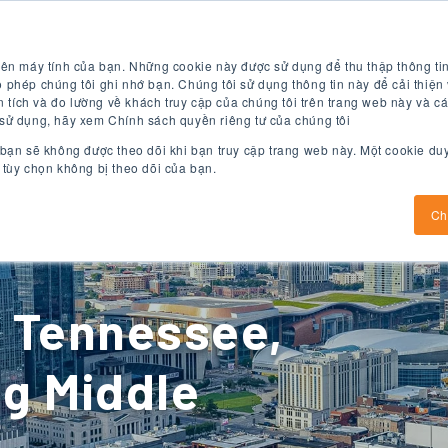
Kiểm tra tiếng Anh miễn phí
Áp dụng ngay bây giờ
rên máy tính của bạn. Những cookie này được sử dụng để thu thập thông tin
 phép chúng tôi ghi nhớ bạn. Chúng tôi sử dụng thông tin này để cải thiện 
tích và đo lường về khách truy cập của chúng tôi trên trang web này và cá
 sử dụng, hãy xem Chính sách quyền riêng tư của chúng tôi
 bạn sẽ không được theo dõi khi bạn truy cập trang web này. Một cookie du
 tùy chọn không bị theo dõi của bạn.
Chương trình tiếng Anh
chương trình đại học
Ch
, Tennessee,
ng Middle