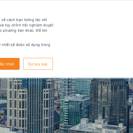
Tài liệu kỹ thuật số
 về cách bạn tương tác với
và tùy chỉnh trải nghiệm duyệt
c phương tiện khác. Để tìm
y nhất sẽ được sử dụng trong
Làm sao để đăng kí
thông tin đến
ấp nhận
Sự suy sụp