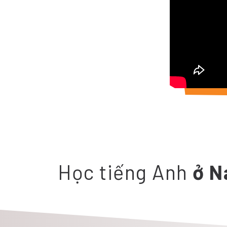
Học tiếng Anh
ở N