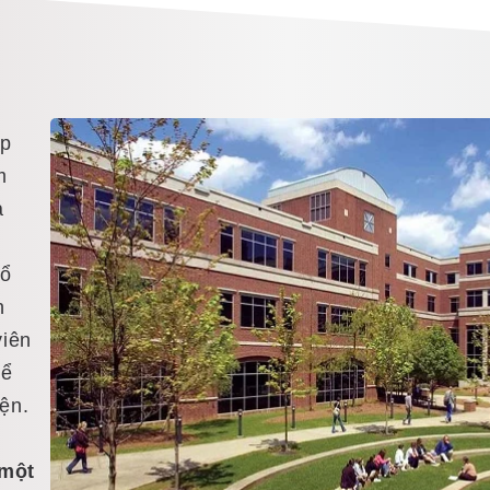
ấp
m
à
bổ
h
viên
hể
ện.
 một