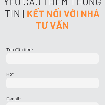
YÊU CẦU THÊM THÔNG
TIN
|
KẾT NỐI VỚI NHÀ
TƯ VẤN
Tên đầu tiên
*
Họ
*
E-mail
*