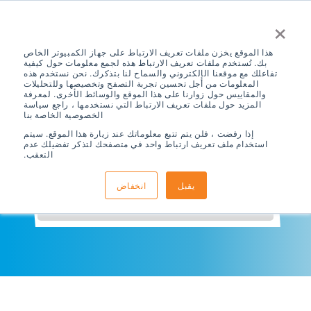
×
هذا الموقع يخزن ملفات تعريف الارتباط على جهاز الكمبيوتر الخاص
بك. تُستخدم ملفات تعريف الارتباط هذه لجمع معلومات حول كيفية
تفاعلك مع موقعنا الإلكتروني والسماح لنا بتذكرك. نحن نستخدم هذه
المعلومات من أجل تحسين تجربة التصفح وتخصيصها وللتحليلات
والمقاييس حول زوارنا على هذا الموقع والوسائط الأخرى. لمعرفة
ما الذي تبحث عنه؟
المزيد حول ملفات تعريف الارتباط التي نستخدمها ، راجع سياسة
الخصوصية الخاصة بنا
إذا رفضت ، فلن يتم تتبع معلوماتك عند زيارة هذا الموقع. سيتم
استخدام ملف تعريف ارتباط واحد في متصفحك لتذكر تفضيلك عدم
التعقب.
يقبل
انخفاض